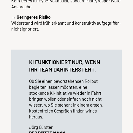
Kein leeres KI-Hype-Vokabular, sondern klare, respektvolle
Ansprache.
→ Geringeres Risiko
Widerstand wird früh erkannt und konstruktiv aufgegriffen,
nicht ignoriert.
KI FUNKTIONIERT NUR, WENN
IHR TEAM DAHINTERSTEHT.
Ob Sie einen bevorstehenden Rollout
begleiten lassen möchten, eine
stockende KI-Initiative wieder in Fahrt
bringen wollen oder einfach noch nicht
wissen, wo Sie stehen: In einem ersten,
kostenfreien Gespräch finden wir es
heraus.
Jörg Gürster
DER DRITTE MANN